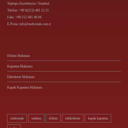
Topkapı-Zeytinburnu / İstanbul
Telefon: +90 0(212) 481 12 21
Faks: +90 212 481 40 04
E-Posta: info@endromak.com.tr
Dolum Makinası
Kapatma Makinası
Etiketleme Makinası
Kapak Kapatma Makinası
endromak
makina
dolum
etkiketleme
kapak kapatma